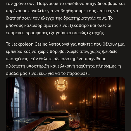
τον χρόνο σας. Παίρνουμε το υπεύθυνο παιχνίδι σοβαρά και
παρέχουμε εργαλεία για να βοηθήσουμε τους παίκτες να
διατηρήσουν τον έλεγχο της δραστηριότητάς τους. Το
μπόνους καλωσορίσματος είναι ξεκάθαρο και όλες οι
επόμενες προσφορές εξηγούνται σαφώς εξ αρχής.
Το Jackpoleon Casino λειτουργεί για παίκτες που θέλουν μια
εμπειρία καζίνο χωρίς θόρυβο. Χωρίς σπιν, χωρίς ψευδείς
υποσχέσεις. Εάν θέλετε αδειοδοτημένο παιχνίδι με
αξιόπιστη υποστήριξη και ειλικρινή ταχύτητα πληρωμής, η
ομάδα μας είναι εδώ για να το παραδώσει.