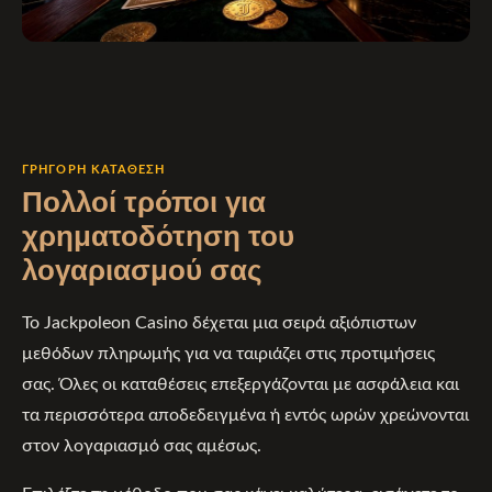
ΓΡΉΓΟΡΗ ΚΑΤΆΘΕΣΗ
Πολλοί τρόποι για
χρηματοδότηση του
λογαριασμού σας
Το Jackpoleon Casino δέχεται μια σειρά αξιόπιστων
μεθόδων πληρωμής για να ταιριάζει στις προτιμήσεις
σας. Όλες οι καταθέσεις επεξεργάζονται με ασφάλεια και
τα περισσότερα αποδεδειγμένα ή εντός ωρών χρεώνονται
στον λογαριασμό σας αμέσως.