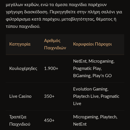
μεγάλων κερδών, ενώ τα άμεσα παιχνίδια παρέχουν
γρήγορη διασκέδαση. Περιηγηθείτε στην πλήρη σαλόνι για
φιλτράρισμα κατά παρόχου, μεταβλητότητας, θέματος ή
τύπου παιχνιδιού.
Αριθμός
Κατηγορία
Κορυφαίοι Πάροχοι
Παιχνιδιών
NetEnt, Microgaming,
Κουλοχέρηδες
1.900+
Pragmatic Play,
BGaming, Play'n GO
Evolution Gaming,
Live Casino
350+
Playtech Live, Pragmatic
Live
Τραπέζια
Microgaming, Playtech,
450+
Παιχνιδιού
NetEnt