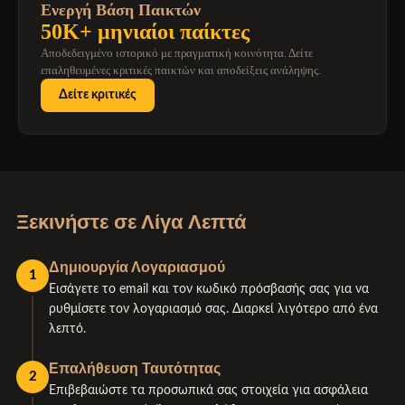
Ενεργή Βάση Παικτών
50K+ μηνιαίοι παίκτες
Αποδεδειγμένο ιστορικό με πραγματική κοινότητα. Δείτε
επαληθευμένες κριτικές παικτών και αποδείξεις ανάληψης.
Δείτε κριτικές
Ξεκινήστε σε Λίγα Λεπτά
Δημιουργία Λογαριασμού
1
Εισάγετε το email και τον κωδικό πρόσβασής σας για να
ρυθμίσετε τον λογαριασμό σας. Διαρκεί λιγότερο από ένα
λεπτό.
Επαλήθευση Ταυτότητας
2
Επιβεβαιώστε τα προσωπικά σας στοιχεία για ασφάλεια