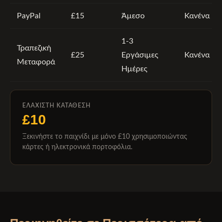
PayPal
£15
Άμεσο
Κανένα
1-3
Τραπεζική
£25
Εργάσιμες
Κανένα
Μεταφορά
Ημέρες
ΕΛΆΧΙΣΤΗ ΚΑΤΆΘΕΣΗ
£10
Ξεκινήστε το παιχνίδι με μόνο £10 χρησιμοποιώντας
κάρτες ή ηλεκτρονικά πορτοφόλια.