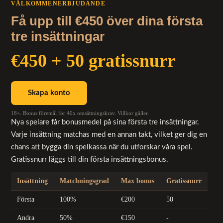
VÄLKOMMENERBJUDANDE
Få upp till €450 över dina första
tre insättningar
€450 + 50 gratissnurr
Skapa konto
18+. Bonus föremål för 40x omsättningskrav. Villkor gäller.
Nya spelare får bonusmedel på sina första tre insättningar.
Varje insättning matchas med en annan takt, vilket ger dig en
chans att bygga din spelkassa när du utforskar våra spel.
Gratissnurr läggs till din första insättningsbonus.
Insättning
Matchningsgrad
Max bonus
Gratissnurr
Första
100%
€200
50
Andra
50%
€150
-