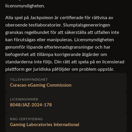
licensmyndigheten.
Alla spel på Jackpoleon är certifierade för rättvisa av
oberoende testlaboratorier. Slumptalsgenereringen
granskas regelbundet för att säkerställa att utfallen inte
kan förutsägas eller manipuleras. Licensmyndigheten
genomför löpande efterlevnadsgransningar och har
befogenhet att tillämpa korrigerande åtgärder om
standarderna inte följs. Din rätt att spela på en licensierad
plattform ger juridiska påföljder om problem uppstår.
TILLSYNSMYNDIGHET
Curacao eGaming Commission
LICENSNUMMER
8048/JAZ-2024-178
RNG-CERTIFIERING
Gaming Laboratories International