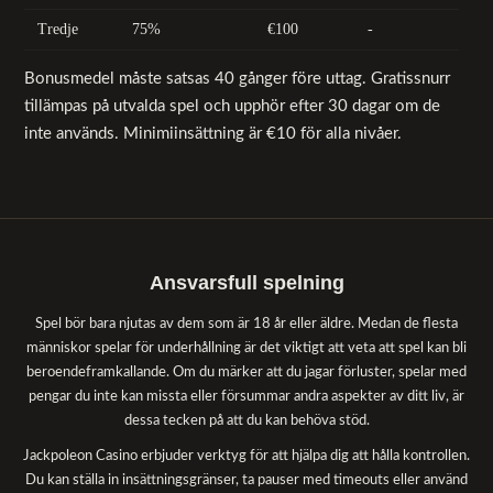
Tredje
75%
€100
-
Bonusmedel måste satsas 40 gånger före uttag. Gratissnurr
tillämpas på utvalda spel och upphör efter 30 dagar om de
inte används. Minimiinsättning är €10 för alla nivåer.
Ansvarsfull spelning
Spel bör bara njutas av dem som är 18 år eller äldre. Medan de flesta
människor spelar för underhållning är det viktigt att veta att spel kan bli
beroendeframkallande. Om du märker att du jagar förluster, spelar med
pengar du inte kan missta eller försummar andra aspekter av ditt liv, är
dessa tecken på att du kan behöva stöd.
Jackpoleon Casino erbjuder verktyg för att hjälpa dig att hålla kontrollen.
Du kan ställa in insättningsgränser, ta pauser med timeouts eller använd