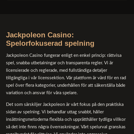
Jackpoleon Casino:
Spelorfokuserad spelning
Jackpoleon Casino fungerar enligt en enkel princip: rättvisa
spel, snabba utbetalningar och transparenta regler. Vi är
licensierade och reglerade, med fullständiga detaljer
tillgängliga i vår licenssektion. Vår plattform är värd för en rad
spel över flera kategorier, underhållen för att säkerställa både
variation och ansvar för våra spelare.
Det som särskiljer Jackpoleon är vårt fokus på den praktiska
sidan av spelning. Vi behandlar uttag snabbt, håller
insättningsmetoderna flexibla och upprätthåller tydliga villkor
så det inte finns några överraskningar. Vårt spelurval granskas