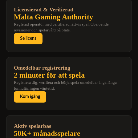
Licensierad & Verifierad
Malta Gaming Authority
Reglerad operatör med certifierad rättvis spel. Oberoende
revisioner och spelarvård på plats.
Se licens
Omedelbar registrering
2 minuter för att spela
Registrera dig, verifiera och börja spela omedelbar. Inga långa
formulär, ingen väntetid.
Kom igång
Aktiv spelarbas
50K+ månadsspelare