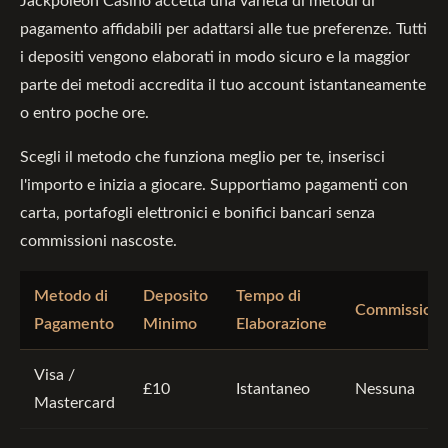
Jackpoleon Casino accetta una varietà di metodi di
pagamento affidabili per adattarsi alle tue preferenze. Tutti
i depositi vengono elaborati in modo sicuro e la maggior
parte dei metodi accredita il tuo account istantaneamente
o entro poche ore.
Scegli il metodo che funziona meglio per te, inserisci
l'importo e inizia a giocare. Supportiamo pagamenti con
carta, portafogli elettronici e bonifici bancari senza
commissioni nascoste.
Metodo di
Deposito
Tempo di
Commissioni
Pagamento
Minimo
Elaborazione
Visa /
£10
Istantaneo
Nessuna
Mastercard