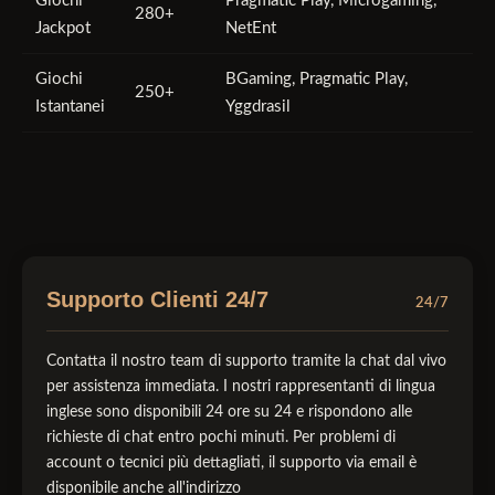
Giochi
Pragmatic Play, Microgaming,
280+
Jackpot
NetEnt
Giochi
BGaming, Pragmatic Play,
250+
Istantanei
Yggdrasil
Supporto Clienti 24/7
24/7
Contatta il nostro team di supporto tramite la chat dal vivo
per assistenza immediata. I nostri rappresentanti di lingua
inglese sono disponibili 24 ore su 24 e rispondono alle
richieste di chat entro pochi minuti. Per problemi di
account o tecnici più dettagliati, il supporto via email è
disponibile anche all'indirizzo