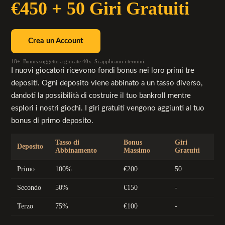
€450 + 50 Giri Gratuiti
Crea un Account
18+. Bonus soggetto a giocate 40x. Si applicano i termini.
I nuovi giocatori ricevono fondi bonus nei loro primi tre
depositi. Ogni deposito viene abbinato a un tasso diverso,
dandoti la possibilità di costruire il tuo bankroll mentre
esplori i nostri giochi. I giri gratuiti vengono aggiunti al tuo
bonus di primo deposito.
Tasso di
Bonus
Giri
Deposito
Abbinamento
Massimo
Gratuiti
Primo
100%
€200
50
Secondo
50%
€150
-
Terzo
75%
€100
-