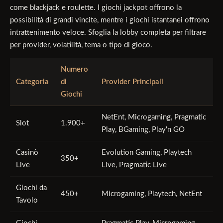
come blackjack e roulette. I giochi jackpot offrono la
possibilità di grandi vincite, mentre i giochi istantanei offrono
intrattenimento veloce. Sfoglia la lobby completa per filtrare
per provider, volatilità, tema o tipo di gioco.
Numero
Categoria
di
Provider Principali
Giochi
NetEnt, Microgaming, Pragmatic
Slot
1.900+
Play, BGaming, Play'n GO
Casinò
Evolution Gaming, Playtech
350+
Live
Live, Pragmatic Live
Giochi da
450+
Microgaming, Playtech, NetEnt
Tavolo