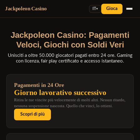
Jackpoleon Casino
Gioca
IT
▾
Jackpoleon Casino: Pagamenti
Veloci, Giochi con Soldi Veri
Unisciti a oltre 50.000 giocatori pagati entro 24 ore. Gaming
con licenza, fair play certificato e accesso istantaneo.
Pagamenti in 24 Ore
Giorno lavorativo successivo
Ritira le tue vincite più velocemente di molti altri. Nessun ritardo,
nessuna sospensione nascosta. Quello che vinci, lo ottieni.
Scopri di più