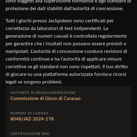
sono soggetti alla supervisione normativa e agli standard di
protezione dei dati stabiliti dall'autorità di concessione.
Tutti i giochi presso Jackpoleon sono certificati per
correttezza da laboratori di test indipendenti. La
generazione di numeri casuali è controllata regolarmente
per garantire che i risultati non possano essere previsti o
manipolati. L'autorità di concessione conduce revisioni di
conformità continue e ha l'autorità di applicare misure
correttive se gli standard non sono rispettati. Il tuo diritto
di giocare su una piattaforma autorizzata fornisce ricorsi
legali se sorgono problemi.
AUTORITÀ DI REGOLAMENTAZIONE
Commissione di Gioco di Curacao
NUMERO DI LICENZA
8048/JAZ-2024-178
CERTIFICAZIONE RNG