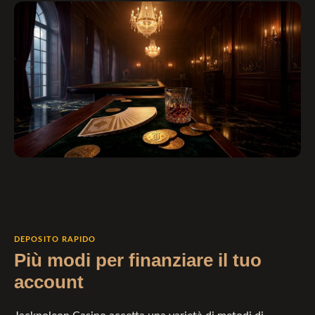
DEPOSITO RAPIDO
Più modi per finanziare il tuo
account